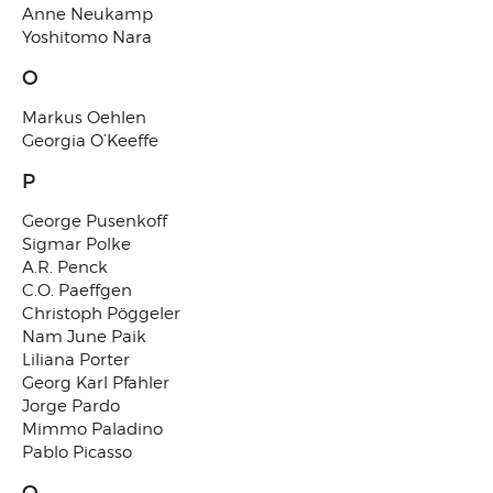
Anne Neukamp
Yoshitomo Nara
O
Markus Oehlen
Georgia O’Keeffe
P
George Pusenkoff
Sigmar Polke
A.R. Penck
C.O. Paeffgen
Christoph Pöggeler
Nam June Paik
Liliana Porter
Georg Karl Pfahler
Jorge Pardo
Mimmo Paladino
Pablo Picasso